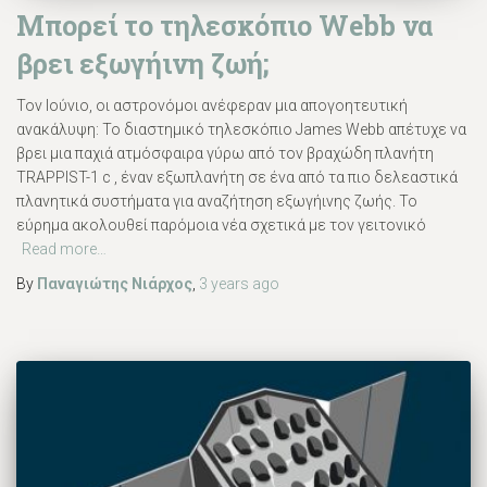
Μπορεί το τηλεσκόπιο Webb να
βρει εξωγήινη ζωή;
Τον Ιούνιο, οι αστρονόμοι ανέφεραν μια απογοητευτική
ανακάλυψη: Το διαστημικό τηλεσκόπιο James Webb απέτυχε να
βρει μια παχιά ατμόσφαιρα γύρω από τον βραχώδη πλανήτη
TRAPPIST-1 c , έναν εξωπλανήτη σε ένα από τα πιο δελεαστικά
πλανητικά συστήματα για αναζήτηση εξωγήινης ζωής. Το
εύρημα ακολουθεί παρόμοια νέα σχετικά με τον γειτονικό
Read more…
By
Παναγιώτης Νιάρχος
,
3 years
ago