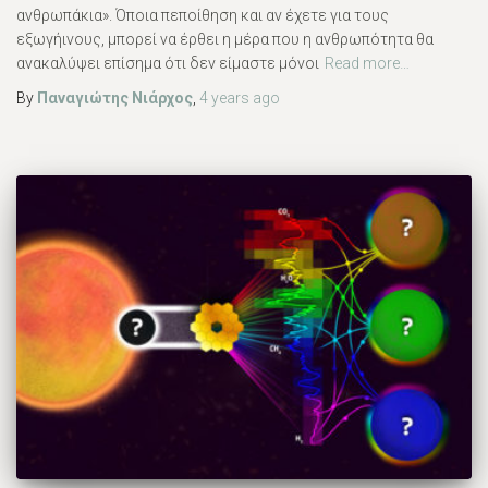
ανθρωπάκια». Όποια πεποίθηση και αν έχετε για τους
εξωγήινους, μπορεί να έρθει η μέρα που η ανθρωπότητα θα
ανακαλύψει επίσημα ότι δεν είμαστε μόνοι
Read more…
By
Παναγιώτης Νιάρχος
,
4 years
ago