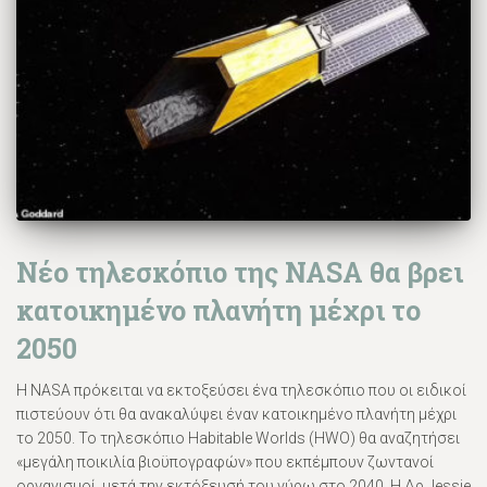
Νέο τηλεσκόπιο της NASA θα βρει
κατοικημένο πλανήτη μέχρι το
2050
Η NASA πρόκειται να εκτοξεύσει ένα τηλεσκόπιο που οι ειδικοί
πιστεύουν ότι θα ανακαλύψει έναν κατοικημένο πλανήτη μέχρι
το 2050. Το τηλεσκόπιο Habitable Worlds (HWO) θα αναζητήσει
«μεγάλη ποικιλία βιοϋπογραφών» που εκπέμπουν ζωντανοί
οργανισμοί, μετά την εκτόξευσή του γύρω στο 2040. Η Δρ Jessie