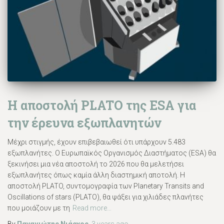
H αποστολή PLATO της ESA για
την έρευνα εξωπλανητών
Μέχρι στιγμής, έχουν επιβεβαιωθεί ότι υπάρχουν 5.483
εξωπλανήτες. Ο Ευρωπαϊκός Οργανισμός Διαστήματος (ESA) θα
ξεκινήσει μια νέα αποστολή το 2026 που θα μελετήσει
εξωπλανήτες όπως καμία άλλη διαστημική αποτολή. Η
αποστολή PLATO, συντομογραφία των Planetary Transits and
Oscillations of stars (PLATO), θα ψάξει για χιλιάδες πλανήτες
που μοιάζουν με τη
Read more…
By
Παναγιώτης Νιάρχος
,
3 years
ago