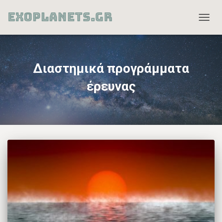
EXOPLANETS.GR
TOGG
NAVIG
Διαστημικά προγράμματα
έρευνας