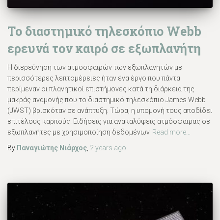
Το διαστημικό τηλεσκόπιο Webb
ερευνά τον καιρό σε εξωπλανήτη
Η διερεύνηση των ατμοσφαιρών των εξωπλανητών με
περισσότερες λεπτομέρειες ήταν ένα έργο που πάντα
περίμεναν οι πλανητικοί επιστήμονες κατά τη διάρκεια της
μακράς αναμονής που το διαστημικό τηλεσκόπιο James Webb
(JWST) βρισκόταν σε ανάπτυξη. Τώρα, η υπομονή τους αποδίδει
επιτέλους καρπούς. Ειδήσεις για ανακαλύψεις ατμόσφαιρας σε
εξωπλανήτες με χρησιμοποίηση δεδομένων
Read more…
By
Παναγιώτης Νιάρχος
,
2 years
ago