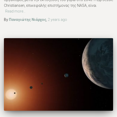
Christiansen, επικεφαλής επιστήμονας της NASA, είναι
Read more…
By
Παναγιώτης Νιάρχος
,
2 years
ago