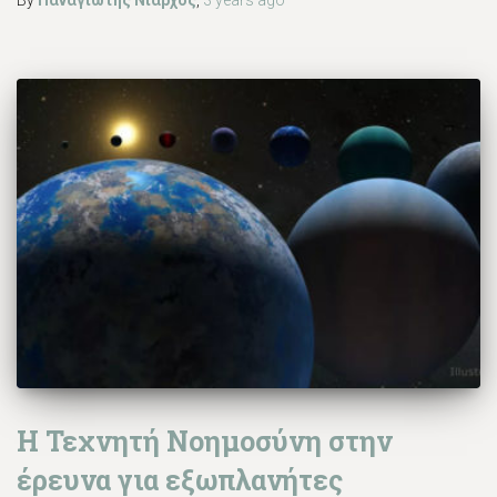
H Τεχνητή Nοημοσύνη στην
έρευνα για εξωπλανήτες