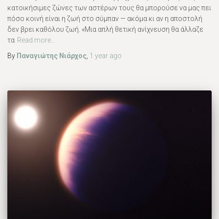
κατοικήσιμες ζώνες των αστέρων τους θα μπορούσε να μας πει
πόσο κοινή είναι η ζωή στο σύμπαν — ακόμα κι αν η αποστολή
δεν βρει καθόλου ζωή. «Μια απλή θετική ανίχνευση θα άλλαζε
τα
Read more…
By
Παναγιώτης Νιάρχος
,
1 year
ago