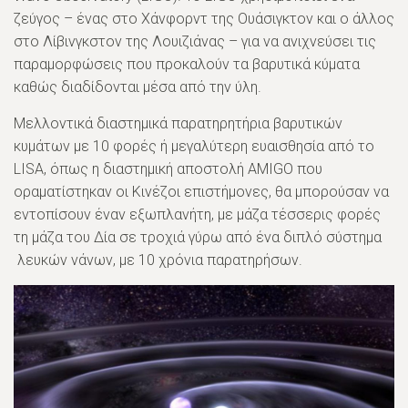
ζεύγος – ένας στο Χάνφορντ της Ουάσιγκτον και ο άλλος
στο Λίβινγκστον της Λουιζιάνας – για να ανιχνεύσει τις
παραμορφώσεις που προκαλούν τα βαρυτικά κύματα
καθώς διαδίδονται μέσα από την ύλη.
Μελλοντικά διαστημικά παρατηρητήρια βαρυτικών
κυμάτων με 10 φορές ή μεγαλύτερη ευαισθησία από το
LISA, όπως η διαστημική αποστολή AMIGO που
οραματίστηκαν οι Κινέζοι επιστήμονες, θα μπορούσαν να
εντοπίσουν έναν εξωπλανήτη, με μάζα τέσσερις φορές
τη μάζα του Δία σε τροχιά γύρω από ένα διπλό σύστημα
λευκών νάνων, με 10 χρόνια παρατηρήσων.