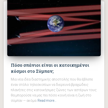
Πόσο σπάνιοι είναι οι κατοικημένοι
κόσμοι στο Σύμπαν;
Μια νέα ιδέα διαστημικής αποστολής που θα έβλεπε
έναν στόλο τηλεσκοπίων να διερευνά βραχώδεις
πλανήτες στις κατοικήσιμες ζώνες των αστέρων τους
θα μπορούσε να μας πει πόσο κοινή είναι η ζωή στο
σύμπαν — ακόμα
Read more…