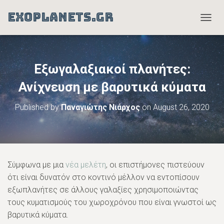
EXOPLANETS.GR
T
O
G
G
L
Εξωγαλαξιακοί πλανήτες:
E
N
Ανίχνευση με βαρυτικά κύματα
A
V
Published by
Παναγιώτης Νιάρχος
on
August 26, 2020
I
G
A
T
I
O
Σύμφωνα με μια
νέα μελέτη
, οι επιστήμονες πιστεύουν
N
ότι είναι δυνατόν στο κοντινό μέλλον να εντοπίσουν
εξωπλανήτες σε άλλους γαλαξίες χρησιμοποιώντας
τους κυματισμούς του χωροχρόνου που είναι γνωστοί ως
βαρυτικά κύματα.