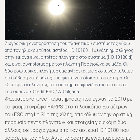
Zωγραφική αναπαράσταση του πλανητικού συστήματος γύρω
από τον ηλιακού τύπου αστέρα HD 10180. Η μεγάλη ημισέληνος
στην εικόνα είναι ο τρίτος πλανήτης στο σύστημα (HD 10180 d)
και είναι συγκρίσιμος με τον πλανήτη Ποσειδώνα σε μάζα. Οι
δύο εσωτερικοί πλανήτες εμφανίζονται ως σκοτεινές τελείες
σε διάβαση κατά μήκος του φωτεινού δίσκου του αστέρα. Οι
εξωτερικοί πλανήτες στο σύστημα εμφανίζονται στο φόντο
του ουρανού. Credit. ESO / Λ. Calçada
Φασματοσκοπικές παρατηρήσεις που έγιναν το 2010 με
το φασματογράφο HARPS στο τηλεσκόπιο 3,6 μέτρων
του ESO στη La Silla της Χιλής, αποκάλυψαν την οριστική
παρουσία πέντε πλανητών και στοιχεία για ακόμη δύο
άλλους σε τροχιά γύρω από τον αστέρα HD 10180 που
μοιάζει με τον Ήλιο. Αυτό το σύστημα είναι παρόμοιο με