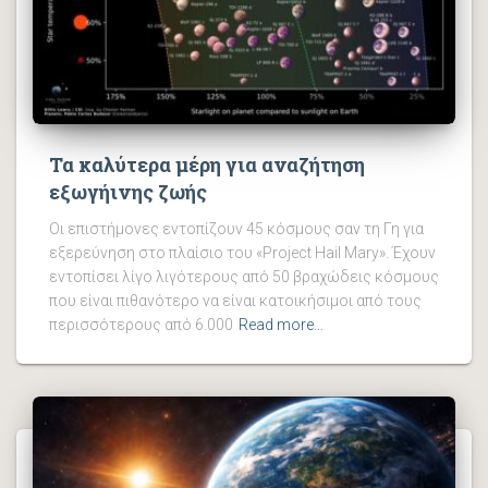
Τα καλύτερα μέρη για αναζήτηση
εξωγήινης ζωής
Οι επιστήμονες εντοπίζουν 45 κόσμους σαν τη Γη για
εξερεύνηση στο πλαίσιο του «Project Hail Mary». Έχουν
εντοπίσει λίγο λιγότερους από 50 βραχώδεις κόσμους
που είναι πιθανότερο να είναι κατοικήσιμοι από τους
περισσότερους από 6.000
Read more…