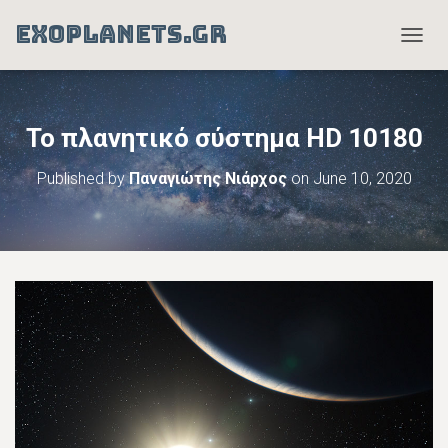
EXOPLANETS.GR
T
O
G
G
L
Το πλανητικό σύστημα HD 10180
E
N
Published by
Παναγιώτης Νιάρχος
on
June 10, 2020
A
V
I
G
A
T
I
O
N