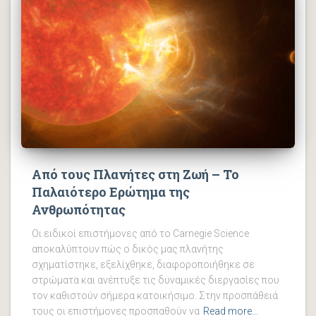
Από τους Πλανήτες στη Ζωή – Το
Παλαιότερο Ερώτημα της
Ανθρωπότητας
Οι ειδικοί επιστήμονες από το Carnegie Science
αποκαλύπτουν πώς o δικός μας πλανήτης
σχηματίστηκε, εξελίχθηκε, διαφοροποιήθηκε σε
στρώματα και ανέπτυξε τις δυναμικές διεργασίες που
τον καθιστούν σήμερα κατοικήσιμο. Στην προσπάθειά
τους οι επιστήμονες προσπαθούν να
Read more…