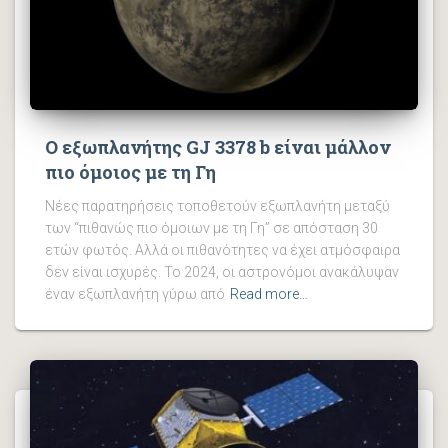
Ο εξωπλανήτης GJ 3378 b είναι μάλλον
πιο όμοιος με τη Γη
Νέες παρατηρήσεις τοποθετούν εξωπλανήτη μεταξύ
των “πιθανώς πιο όμοιων με τη Γη” σε απόσταση 30
ετών φωτός. Αλλά οι πιθανότητες να έχει ατμόσφαιρα
δεν είναι ισχυρές. Το 2024, οι αστρονόμοι ανακάλυψαν
έναν εξωπλανήτη γύρω από
Read more…