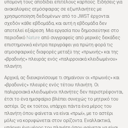
υπομονή τους αποδίδει επιτέλους καρπούς. Ειδήσεις για
ανακαλύψεις ατμόσφαιρας σε εξωπλανήτες με
χρησιμοποίηση δεδομένων από το JWST έρχονται
σχεδόν κάθε εβδομάδα, και αυτή η εβδομάδα δεν
αποτελεί εξαίρεση. Μια εργασία που δημοσιεύτηκε στο
περιοδικό
Nature
από συγγραφείς από μερικές δεκάδες
επιστημονικά κέντρα περιγράφει για πρώτη φορά τις
ατμοσφαιρικές διαφορές μεταξύ της «πρωινής» και της
«βραδινής» πλευράς ενός «παλιρροιακά κλειδωμένου»
πλανήτη.
Αρχικά, ας διευκρινίσουμε τι σημαίνουν οι «πρωινές» και
«βραδυνές» πλευρές ενός τέτοιυ πλανήτη. Οι
παλιρροιακά κλειδωμένοι πλανήτες δεν περιστρέφονται,
έτσι το ένα ημισφαίριο βλέπει συνεχώς το μητρικό του
αστέρι. Ως εκ τούτου, υπάρχει πάντα ένα μέρος του
πλανήτη όπου φαίνεται να είναι «πρωί», με το αστέρι
μόλις να κορυφώνεται στον ορίζοντα. Εναλλακτικά,
υπάρχει ένα μέρος του πλανήτη όπου φαίνεται να είναι