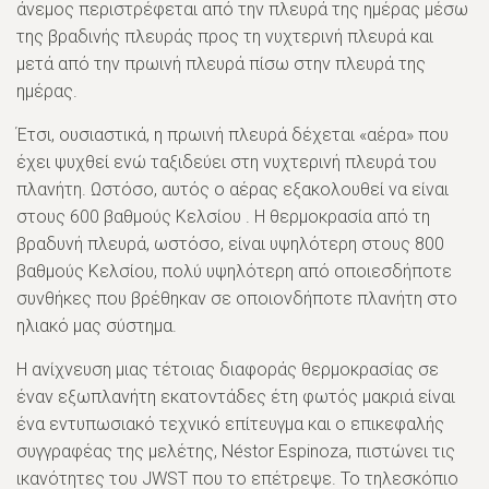
άνεμος περιστρέφεται από την πλευρά της ημέρας μέσω
της βραδινής πλευράς προς τη νυχτερινή πλευρά και
μετά από την πρωινή πλευρά πίσω στην πλευρά της
ημέρας.
Έτσι, ουσιαστικά, η πρωινή πλευρά δέχεται «αέρα» που
έχει ψυχθεί ενώ ταξιδεύει στη νυχτερινή πλευρά του
πλανήτη. Ωστόσο, αυτός ο αέρας εξακολουθεί να είναι
στους 600 βαθμούς Κελσίου . Η θερμοκρασία από τη
βραδυνή πλευρά, ωστόσο, είναι υψηλότερη στους 800
βαθμούς Κελσίου, πολύ υψηλότερη από οποιεσδήποτε
συνθήκες που βρέθηκαν σε οποιονδήποτε πλανήτη στο
ηλιακό μας σύστημα.
Η ανίχνευση μιας τέτοιας διαφοράς θερμοκρασίας σε
έναν εξωπλανήτη εκατοντάδες έτη φωτός μακριά είναι
ένα εντυπωσιακό τεχνικό επίτευγμα και ο επικεφαλής
συγγραφέας της μελέτης, Néstor Espinoza, πιστώνει τις
ικανότητες του JWST που το επέτρεψε. Το τηλεσκόπιο