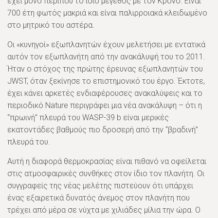
έχει μόνο περίπου το ίδιο μέγεθος με τον Κρόνο. Είναι
700 έτη φωτός μακριά και είναι παλιρροιακά κλειδωμένο
στο μητρικό του αστέρα.
Οι «κυνηγοί» εξωπλανητών έχουν μελετήσει με εντατικά
αυτόν τον εξωπλανήτη από την ανακάλυψή του το 2011.
Ήταν ο στόχος της πρώτης έρευνας εξωπλανητών του
JWST, όταν ξεκίνησε το επιστημονικό του έργο. Έκτοτε,
έχει κάνει αρκετές ενδιαφέρουσες ανακαλύψεις και το
περιοδικό Nature περιγράφει μια νέα ανακάλυψη – ότι η
“πρωινή” πλευρά του WASP-39 b είναι μερικές
εκατοντάδες βαθμούς πιο δροσερή από την “βραδινή”
πλευρά του.
Αυτή η διαφορά θερμοκρασίας είναι πιθανό να οφείλεται
στις ατμοσφαιρικές συνθήκες στον ίδιο τον πλανήτη. Οι
συγγραφείς της νέας μελέτης πιστεύουν ότι υπάρχει
ένας εξαιρετικά δυνατός άνεμος στον πλανήτη που
τρέχει από μέρα σε νύχτα με χιλιάδες μίλια την ώρα. Ο