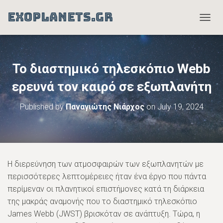
EXOPLANETS.GR
T
O
G
G
L
Το διαστημικό τηλεσκόπιο Webb
E
N
ερευνά τον καιρό σε εξωπλανήτη
A
V
Published by
Παναγιώτης Νιάρχος
on
July 19, 2024
I
G
A
T
I
O
Η διερεύνηση των ατμοσφαιρών των εξωπλανητών με
N
περισσότερες λεπτομέρειες ήταν ένα έργο που πάντα
περίμεναν οι πλανητικοί επιστήμονες κατά τη διάρκεια
της μακράς αναμονής που το διαστημικό τηλεσκόπιο
James Webb (JWST) βρισκόταν σε ανάπτυξη. Τώρα, η