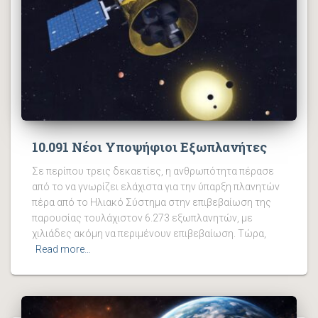
10.091 Νέοι Υποψήφιοι Εξωπλανήτες
Σε περίπου τρεις δεκαετίες, η ανθρωπότητα πέρασε
από το να γνωρίζει ελάχιστα για την ύπαρξη πλανητών
πέρα ​​από το Ηλιακό Σύστημα στην επιβεβαίωση της
παρουσίας τουλάχιστον 6.273 εξωπλανητών, με
χιλιάδες ακόμη να περιμένουν επιβεβαίωση. Τώρα,
Read more…