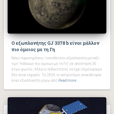
Ο εξωπλανήτης GJ 3378 b είναι μάλλον
πιο όμοιος με τη Γη
Νέες παρατηρήσεις τοποθετούν εξωπλανήτη μεταξύ
των “πιθανώς πιο όμοιων με τη Γη” σε απόσταση 30
ετών φωτός. Αλλά οι πιθανότητες να έχει ατμόσφαιρα
δεν είναι ισχυρές. Το 2024, οι αστρονόμοι ανακάλυψαν
έναν εξωπλανήτη γύρω από
Read more…