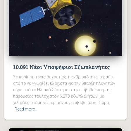
10.091 Νέοι Υποψήφιοι Εξωπλανήτες
Σε περίπου τρεις δεκαετίες, η ανθρωπότητα πέρασε
από το να γνωρίζει ελάχιστα για την ύπαρξη πλανητών
πέρα ​​από το Ηλιακό Σύστημα στην επιβεβαίωση της
παρουσίας τουλάχιστον 6.273 εξωπλανητών, με
χιλιάδες ακόμη να περιμένουν επιβεβαίωση. Τώρα,
Read more…