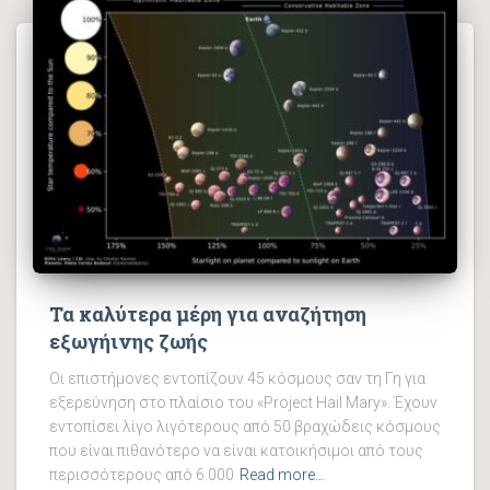
Τα καλύτερα μέρη για αναζήτηση
εξωγήινης ζωής
Οι επιστήμονες εντοπίζουν 45 κόσμους σαν τη Γη για
εξερεύνηση στο πλαίσιο του «Project Hail Mary». Έχουν
εντοπίσει λίγο λιγότερους από 50 βραχώδεις κόσμους
που είναι πιθανότερο να είναι κατοικήσιμοι από τους
περισσότερους από 6.000
Read more…