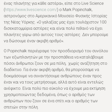
ένας πλανήτης για κάθε αστέρα», είπε στο Live Science
(
https://www.livescience.com/
) ο Mark Popinchalk,
αστρονόμος στο Αμερικανικό Μουσείο Φυσικής Ιστορίας
της Νέας Υόρκης. «Ο γαλαξίας μας έχει τουλάχιστον 100
δισεκατομμύρια αστέρες και είναι πολύ πιθανό να έχει
πλανήτες γύρω από αυτούς τους αστέρες. Δεν μπορούμε
να δώσουμε έναν ακριβή αριθμό».
Ο Popinchalk περιέγραψε τον προσδιορισμό του συνόλου
των εξωπλανητών με την προσπάθεια να καταλάβουμε
πόσοι άνθρωποι ζουν σε μια πόλη, χωρίς αναζήτηση στο
διαδίκτυο. Για έναν ακριβή αριθμό, θα μπορούσαμε να
δοκιμάσουμε να συναντήσουμε ανθρώπους έναν προς
έναν και να τους μετρήσουμε, αλλά αυτό είναι εντελώς
ανέφικτο. Είναι πολύ πιο εύκολο να έχουμε μια εκτίμηση
χρησιμοποιώντας δεδομένα, όπως ο αριθμός των
ανθρώπων που ζουν σε ένα σπίτι και ο αριθμός των
σπιτιών στην πόλη.