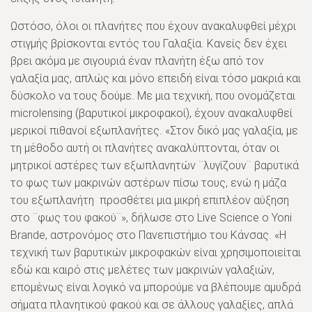
Ωστόσο, όλοι οι πλανήτες που έχουν ανακαλυφθεί μέχρι
στιγμής βρίσκονται εντός του Γαλαξία. Κανείς δεν έχει
βρει ακόμα με σιγουριά έναν πλανήτη έξω από τον
γαλαξία μας, απλώς και μόνο επειδή είναι τόσο μακριά και
δύσκολο να τους δούμε. Με μια τεχνική, που ονομάζεται
microlensing (βαρυτικοί μικροφακοί), έχουν ανακαλυφθεί
μερικοί πιθανοί εξωπλανήτες. «Στον δικό μας γαλαξία, με
τη μέθοδο αυτή οι πλανήτες ανακαλύπτονται, όταν οι
μητρικοί αστέρες των εξωπλανητών ¨λυγίζουν¨ βαρυτικά
το φως των μακρινών αστέρων πίσω τους, ενώ η μάζα
του εξωπλανήτη προσθέτει μια μικρή επιπλέον αύξηση
στο ¨φως του φακού¨», δήλωσε στο Live Science ο Yoni
Brande, αστρονόμος στο Πανεπιστήμιο του Κάνσας. «Η
τεχνική των βαρυτικών μικροφακών είναι χρησιμοποιείται
εδώ και καιρό στις μελέτες των μακρινών γαλαξιών,
επομένως είναι λογικό να μπορούμε να βλέπουμε αμυδρά
σήματα πλανητικού φακού και σε άλλους γαλαξίες, απλά