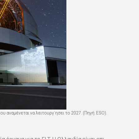
ου αναμένεται να λειτουργ΄ησει το 2027. (Πηγή: ESO).