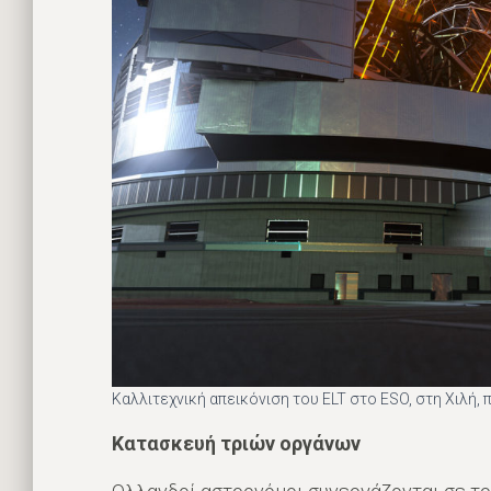
Καλλιτεχνική απεικόνιση του ELT στο ESO, στη Χιλή, π
Κατασκευή τριών οργάνων