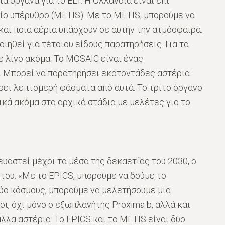
 όργανα για το ELT. Η Ολλανδία είναι επι
ίο υπέρυθρο (METIS). Με το METIS, μπορούμε να
και ποια αέρια υπάρχουν σε αυτήν την ατμόσφαιρα.
ιηθεί για τέτοιου είδους παρατηρήσεις. Για τα
ε λίγο ακόμα. Το MOSAIC είναι ένας
 Μπορεί να παρατηρήσει εκατοντάδες αστέρια
σει λεπτομερή φάσματα από αυτά. Το τρίτο όργανο
κά ακόμα στα αρχικά στάδια με μελέτες για το
ευαστεί μέχρι τα μέσα της δεκαετίας του 2030, ο
 του. «Με το EPICS, μπορούμε να δούμε το
δύο κόσμους, μπορούμε να μελετήσουμε μια
ι, όχι μόνο ο εξωπλανήτης Proxima b, αλλά και
λλα αστέρια. Το EPICS και το METIS είναι δύο