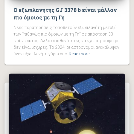
Ο εξωπλανήτης GJ 3378 b είναι μάλλον
πιο όμοιος με τη Γη
Νέες παρατηρήσεις τοποθετούν εξωπλανήτη μεταξύ
των “πιθανώς πιο όμοιων με τη Γη” σε απόσταση 30
ετών φωτός. Αλλά οι πιθανότητες να έχει ατμόσφαιρα
δεν είναι ισχυρές. Το 2024, οι αστρονόμοι ανακάλυψαν
έναν εξωπλανήτη γύρω από
Read more…