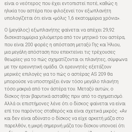
είναι ο νεότερος που έχει εντοπιστεί ποτέ, καθώς η
ηλικία του αστέρα που φιλοξενεί τον εξωπλανήτη
υπολογίζεται ότι είναι «μόλις 1,6 εκατομμύρια χρόνια».
Ο (μεγάλος) εξωπλανήτης φαίνεται να απέχει 29,92
δισεκατομμύρια χιλιόμετρα από τον μητρικό του αστέρα,
που είναι 200 ​​φορές η απόσταση μεταξύ Γης και Ήλιου,
μια μεγάλη απόσταση που επεκτείνει τις τρέχουσες
θεωρίες για το πώς σχηματίζονται οι πλανήτες, σύμφωνα
με την ερευνητική ομάδα. Οι ερευνητές εξετάζουν
μερικές επιλογές για το πώς ο αστέρας AS 209 θα
μπορούσε να υποστηρίξει έναν τόσο μεγάλο πλανήτη
τόσο μακριά από τον άστέρα του. Μεταξύ αυτών, ο
δίσκος ήταν βαρυτικά ασταθής πριν από το σχηματισμό.
Αλλά οι επιστήμονες λένε ότι ο δίσκος φαίνεται να είναι
επί του παρόντος σταθερός και είναι σχετικά μικρός. «Αν
και δεν είναι αδύνατο ο δίσκος να είχε αρκετή μάζα στο
παρελθόν, η μικρή σημερινή μάζα του δίσκου υπονοεί ότι