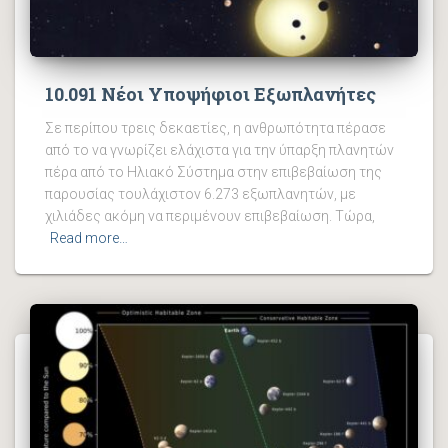
10.091 Νέοι Υποψήφιοι Εξωπλανήτες
Σε περίπου τρεις δεκαετίες, η ανθρωπότητα πέρασε
από το να γνωρίζει ελάχιστα για την ύπαρξη πλανητών
πέρα ​​από το Ηλιακό Σύστημα στην επιβεβαίωση της
παρουσίας τουλάχιστον 6.273 εξωπλανητών, με
χιλιάδες ακόμη να περιμένουν επιβεβαίωση. Τώρα,
Read more…