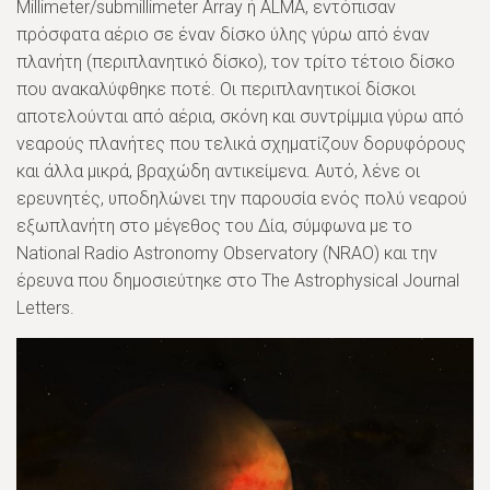
Millimeter/submillimeter Array ή ALMA, εντόπισαν
πρόσφατα αέριο σε έναν δίσκο ύλης γύρω από έναν
πλανήτη (περιπλανητικό δίσκο), τον τρίτο τέτοιο δίσκο
που ανακαλύφθηκε ποτέ. Οι περιπλανητικοί δίσκοι
αποτελούνται από αέρια, σκόνη και συντρίμμια γύρω από
νεαρούς πλανήτες που τελικά σχηματίζουν δορυφόρους
και άλλα μικρά, βραχώδη αντικείμενα. Αυτό, λένε οι
ερευνητές, υποδηλώνει την παρουσία ενός πολύ νεαρού
εξωπλανήτη στο μέγεθος του Δία, σύμφωνα με το
National Radio Astronomy Observatory (NRAO) και την
έρευνα που δημοσιεύτηκε στο The Astrophysical Journal
Letters.