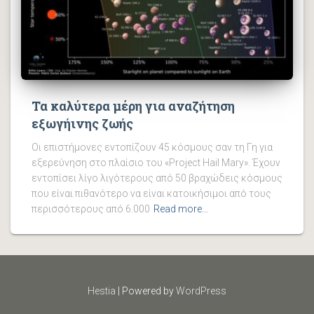
Τα καλύτερα μέρη για αναζήτηση
εξωγήινης ζωής
Οι επιστήμονες εντοπίζουν 45 κόσμους σαν τη Γη για
εξερεύνηση στο πλαίσιο του «Project Hail Mary». Έχουν
εντοπίσει λίγο λιγότερους από 50 βραχώδεις κόσμους
που είναι πιθανότερο να είναι κατοικήσιμοι από τους
περισσότερους από 6.000
Read more…
Hestia
| Powered by
WordPress