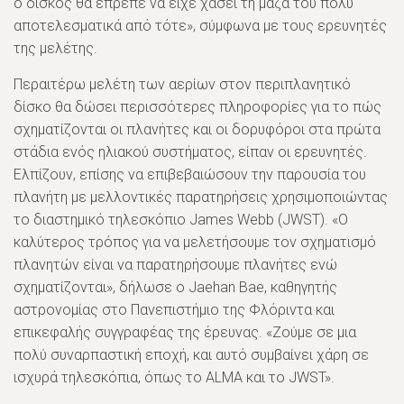
ο δίσκος θα έπρεπε να είχε χάσει τη μάζα του πολύ
αποτελεσματικά από τότε», σύμφωνα με τους ερευνητές
της μελέτης.
Περαιτέρω μελέτη των αερίων στον περιπλανητικό
δίσκο θα δώσει περισσότερες πληροφορίες για το πώς
σχηματίζονται οι πλανήτες και οι δορυφόροι στα πρώτα
στάδια ενός ηλιακού συστήματος, είπαν οι ερευνητές.
Ελπίζουν, επίσης να επιβεβαιώσουν την παρουσία του
πλανήτη με μελλοντικές παρατηρήσεις χρησιμοποιώντας
το διαστημικό τηλεσκόπιο James Webb (JWST). «Ο
καλύτερος τρόπος για να μελετήσουμε τον σχηματισμό
πλανητών είναι να παρατηρήσουμε πλανήτες ενώ
σχηματίζονται», δήλωσε ο Jaehan Bae, καθηγητής
αστρονομίας στο Πανεπιστήμιο της Φλόριντα και
επικεφαλής συγγραφέας της έρευνας. «Ζούμε σε μια
πολύ συναρπαστική εποχή, και αυτό συμβαίνει χάρη σε
ισχυρά τηλεσκόπια, όπως το ALMA και το JWST».