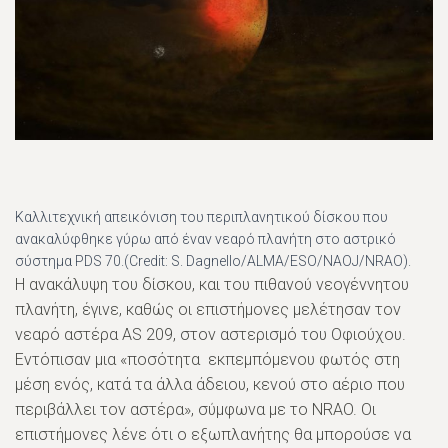
Καλλιτεχνική απεικόνιση του περιπλανητικού δίσκου που
ανακαλύφθηκε γύρω από έναν νεαρό πλανήτη στο αστρικό
σύστημα PDS 70.(Credit: S. Dagnello/ALMA/ESO/NAOJ/NRAO).
Η ανακάλυψη του δίσκου, και του πιθανού νεογέννητου
πλανήτη, έγινε, καθώς οι επιστήμονες μελέτησαν τον
νεαρό αστέρα AS 209, στον αστερισμό του Οφιούχου.
Εντόπισαν μια «ποσότητα εκπεμπόμενου φωτός στη
μέση ενός, κατά τα άλλα άδειου, κενού στο αέριο που
περιβάλλει τον αστέρα», σύμφωνα με το NRAO. Οι
επιστήμονες λένε ότι ο εξωπλανήτης θα μπορούσε να