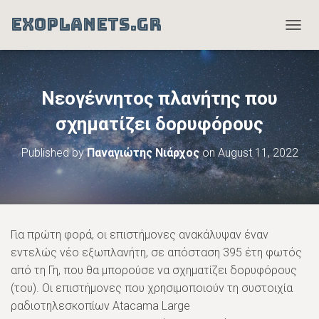
EXOPLANETS.GR
T
O
G
G
L
Nεογέννητος πλανήτης που
E
N
σχηματίζει δορυφόρους
A
V
Published by
Παναγιώτης Νιάρχος
on
August 11, 2022
I
G
A
T
I
O
Για πρώτη φορά, οι επιστήμονες ανακάλυψαν έναν
N
εντελώς νέο εξωπλανήτη, σε απόσταση 395 έτη φωτός
από τη Γη, που θα μπορούσε να σχηματίζει δορυφόρους
(του). Οι επιστήμονες που χρησιμοποιούν τη συστοιχία
ραδιοτηλεσκοπίων Atacama Large