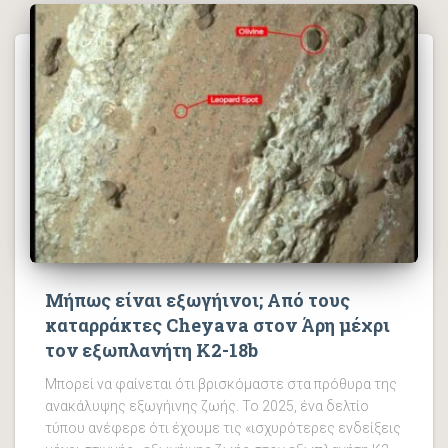
Μήπως είναι εξωγήινοι; Από τους
καταρράκτες Cheyava στον Άρη μέχρι
τον εξωπλανήτη K2-18b
Μπορεί να φαίνεται ότι βρισκόμαστε στα πρόθυρα της
ανακάλυψης εξωγήινης ζωής. Το 2025, ένα δελτίο
τύπου ανέφερε ότι έχουμε τις «ισχυρότερες ενδείξεις