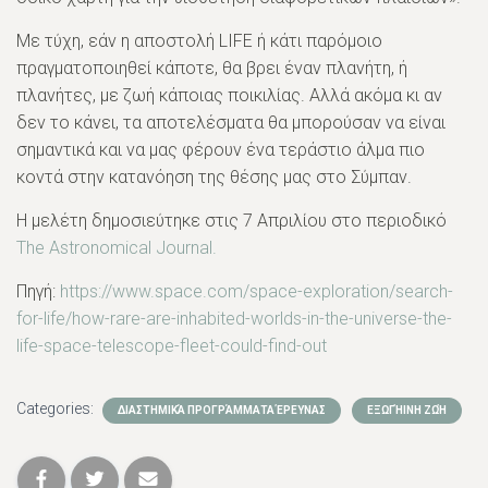
Με τύχη, εάν η αποστολή LIFE ή κάτι παρόμοιο
πραγματοποιηθεί κάποτε, θα βρει έναν πλανήτη, ή
πλανήτες, με ζωή κάποιας ποικιλίας. Αλλά ακόμα κι αν
δεν το κάνει, τα αποτελέσματα θα μπορούσαν να είναι
σημαντικά και να μας φέρουν ένα τεράστιο άλμα πιο
κοντά στην κατανόηση της θέσης μας στο Σύμπαν.
Η μελέτη δημοσιεύτηκε στις 7 Απριλίου στο περιοδικό
The Astronomical Journal.
Πηγή:
https://www.space.com/space-exploration/search-
for-life/how-rare-are-inhabited-worlds-in-the-universe-the-
life-space-telescope-fleet-could-find-out
Categories:
ΔΙΑΣΤΗΜΙΚΆ ΠΡΟΓΡΆΜΜΑΤΑ ΈΡΕΥΝΑΣ
ΕΞΩΓΉΙΝΗ ΖΩΉ