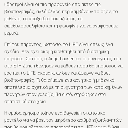
υδρατμοί είναι οι πιο προφανείς από αυτές τις
βιοϋπογραφές, αλλά άλλες περιλαμβάνουν το όζον, το
μεθάνιο, το υποξείδιο του αζώτου, το
διμεθυλοσουλφίδιο και τη φωσφίνη, για να αναφέρουμε
μερικά.
Επί του παρόντος, ωστόσο, το LIFE είναι απλώς ένα
σχέδιο. Δεν έχει ακόμη υιοθετηθεί από διαστημική
υπηρεσία. Ωστόσο, ο Angerhausen και οι συνεργάτες του
στο ETH Zurich θέλησαν να μάθουν πόσα θα μπορούσε να
μας πει το LIFE, ακόμα κι αν δεν κατάφερνε να βρει
βιοϋπογραφές. Τι θα σήμαινε ένα αρνητικό ή μηδενικό
αποτέλεσμα σχετικά με τη συχνότητα των κατοικημένων
πλανητών στον γαλαξία; Για αυτό, στράφηκαν στα
στατιστικά στοιχεία.
Η ομάδα χρησιμοποίησε ένα Bayesian στατιστικό
μοντέλο για να βρει τον μικρότερο αριθμό εξωπλανητών
που θα χρειαζόταν να παρατηρήσει το LIFE για να δώσει