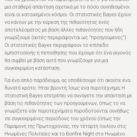
μια σταθερή απάντηση σχετικά με το πόσο συνηθισμένοι
είναι οι κατοικημένοι κόσμοι. Οι στατιστικές Bayes έχουν
να κάνουν με την εύρεση της πιθανότητας ενός
αποτελέσματος με βάση άλλες πιθανότητες που ήδη
γνωρίζουμε (αυτές περιγράφονται ως “προηγούμενες”).
Οι στατιστικές Bayes περιγράφουν το επίπεδο
εμπιστοσύνης ή πεποίθησης που έχουμε ότι ένα γεγονός
θα συμβεί με βάση αυτά που γνωρίζουμε για μια
συγκεκριμένη κατάσταση.
Για ένα απλό παράδειγμα, ας υποθέσουμε ότι ακούτε ένα
δυνατό κρότο. Ήταν βροντή; Ίσως ένα πυροτέχνημα; Η
στατιστική Bayes επιτρέπει να συνάγετε την απάντηση με
βάση τις πιθανότητες των προηγούμενων, όπως το να
γνωρίζετε εάν πυροτεχνήματα πυροδοτούνται συνήθως
σε συγκεκριμένες περιόδους του χρόνου (όπως την
Παραμονή της Πρωτοχρονιάς, την τέταρτη Ιουλίου στις
Ηνωμένες Πολιτείες και το Bonfire Night στο Ηνωμένο