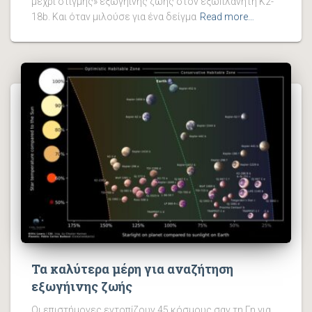
μέχρι στιγμής» εξωγήινης ζωής στον εξωπλανήτη K2-
18b. Και όταν μιλούσε για ένα δείγμα
Read more…
Τα καλύτερα μέρη για αναζήτηση
εξωγήινης ζωής
Οι επιστήμονες εντοπίζουν 45 κόσμους σαν τη Γη για