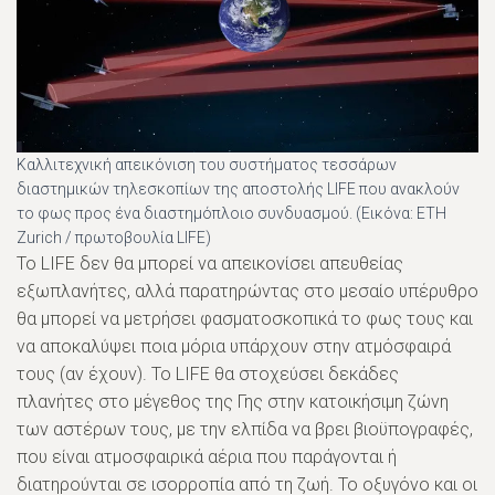
Καλλιτεχνική απεικόνιση του συστήματος τεσσάρων
διαστημικών τηλεσκοπίων της αποστολής LIFE που ανακλούν
το φως προς ένα διαστημόπλοιο συνδυασμού. (Εικόνα: ETH
Zurich / πρωτοβουλία LIFE)
Το LIFE δεν θα μπορεί να απεικονίσει απευθείας
εξωπλανήτες, αλλά παρατηρώντας στο μεσαίο υπέρυθρο
θα μπορεί να μετρήσει φασματοσκοπικά το φως τους και
να αποκαλύψει ποια μόρια υπάρχουν στην ατμόσφαιρά
τους (αν έχουν). Το LIFE θα στοχεύσει δεκάδες
πλανήτες στο μέγεθος της Γης στην κατοικήσιμη ζώνη
των αστέρων τους, με την ελπίδα να βρει βιοϋπογραφές,
που είναι ατμοσφαιρικά αέρια που παράγονται ή
διατηρούνται σε ισορροπία από τη ζωή. Το οξυγόνο και οι