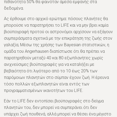
πιθανότητα 50% θα φαινόταν άμεσα εμφανής στα
δεδομένα.
Ας έρθουμε στο αρχικό ερώτημα: πόσους πλανήτες θα
μπορούσε να παρατηρήσει το LIFE και να μην βρει καμία
βιοϋπογραφή προτού οι αστρονόμοι αρχίσουν να εξάγουν
συμπεράσματα σχετικά με την επικράτηση της ζωής στον
γαλαξία; Μέσω της χρήσης των Bayesian στατιστικών, η
ομάδα του Angerhausen διαπίστωσε ότι θα πρέπει να
παρατηρηθούν μεταξύ 40 και 80 εξωπλανήτες χωρίς
ανιχνεύσιμες βιοϋπογραφές για να καταλήξει με
βεβαιότητα ότι λιγότερο από το 10 έως 20% των
παρόμοιων πλανητών στο σύμπαν έχουν ζωή. Η έρευνα
τόσο πολλών εξωπλανητών είναι εντός των
προγραμματισμένων ικανοτήτων του LIFE.
Εάν το LIFE δεν εντοπίσει βιοϋπογραφές στο δείγμα
πλανητών του, δεν μπορεί να συμπεράνει ότι δεν
υπάρχει ζωή πουθενά, αλλά μπορεί να θέσει ένα μέγιστο