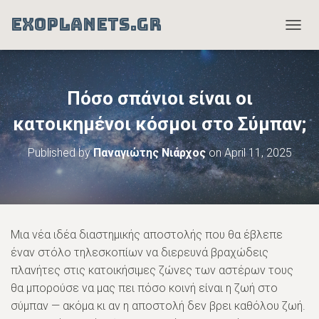
EXOPLANETS.GR
T
O
G
G
L
Πόσο σπάνιοι είναι οι
E
N
κατοικημένοι κόσμοι στο Σύμπαν;
A
V
Published by
Παναγιώτης Νιάρχος
on
April 11, 2025
I
G
A
T
I
O
Μια νέα ιδέα διαστημικής αποστολής που θα έβλεπε
N
έναν στόλο τηλεσκοπίων να διερευνά βραχώδεις
πλανήτες στις κατοικήσιμες ζώνες των αστέρων τους
θα μπορούσε να μας πει πόσο κοινή είναι η ζωή στο
σύμπαν — ακόμα κι αν η αποστολή δεν βρει καθόλου ζωή.