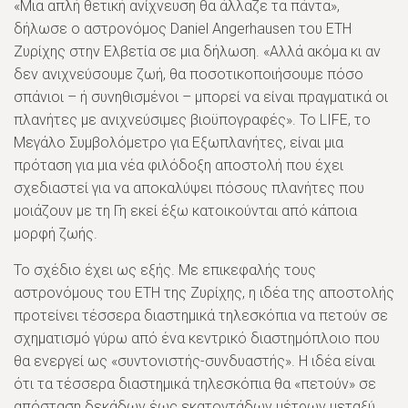
«Μια απλή θετική ανίχνευση θα άλλαζε τα πάντα»,
δήλωσε ο αστρονόμος Daniel Angerhausen του ETH
Ζυρίχης στην Ελβετία σε μια δήλωση. «Αλλά ακόμα κι αν
δεν ανιχνεύσουμε ζωή, θα ποσοτικοποιήσουμε πόσο
σπάνιοι – ή συνηθισμένοι – μπορεί να είναι πραγματικά οι
πλανήτες με ανιχνεύσιμες βιοϋπογραφές». Το LIFE, το
Μεγάλο Συμβολόμετρο για Εξωπλανήτες, είναι μια
πρόταση για μια νέα φιλόδοξη αποστολή που έχει
σχεδιαστεί για να αποκαλύψει πόσους πλανήτες που
μοιάζουν με τη Γη εκεί έξω κατοικούνται από κάποια
μορφή ζωής.
Το σχέδιο έχει ως εξής. Με επικεφαλής τους
αστρονόμους του ETH της Ζυρίχης, η ιδέα της αποστολής
προτείνει τέσσερα διαστημικά τηλεσκόπια να πετούν σε
σχηματισμό γύρω από ένα κεντρικό διαστημόπλοιο που
θα ενεργεί ως «συντονιστής-συνδυαστής». Η ιδέα είναι
ότι τα τέσσερα διαστημικά τηλεσκόπια θα «πετούν» σε
απόσταση δεκάδων έως εκατοντάδων μέτρων μεταξύ