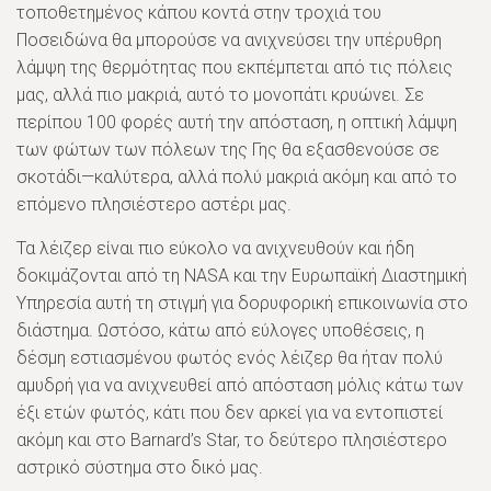
τοποθετημένος κάπου κοντά στην τροχιά του
Ποσειδώνα θα μπορούσε να ανιχνεύσει την υπέρυθρη
λάμψη της θερμότητας που εκπέμπεται από τις πόλεις
μας, αλλά πιο μακριά, αυτό το μονοπάτι κρυώνει. Σε
περίπου 100 φορές αυτή την απόσταση, η οπτική λάμψη
των φώτων των πόλεων της Γης θα εξασθενούσε σε
σκοτάδι—καλύτερα, αλλά πολύ μακριά ακόμη και από το
επόμενο πλησιέστερο αστέρι μας.
Τα λέιζερ είναι πιο εύκολο να ανιχνευθούν και ήδη
δοκιμάζονται από τη NASA και την Ευρωπαϊκή Διαστημική
Υπηρεσία αυτή τη στιγμή για δορυφορική επικοινωνία στο
διάστημα. Ωστόσο, κάτω από εύλογες υποθέσεις, η
δέσμη εστιασμένου φωτός ενός λέιζερ θα ήταν πολύ
αμυδρή για να ανιχνευθεί από απόσταση μόλις κάτω των
έξι ετών φωτός, κάτι που δεν αρκεί για να εντοπιστεί
ακόμη και στο Barnard’s Star, το δεύτερο πλησιέστερο
αστρικό σύστημα στο δικό μας.