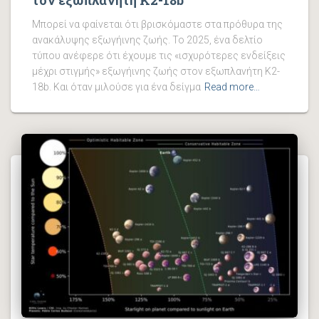
Μπορεί να φαίνεται ότι βρισκόμαστε στα πρόθυρα της
ανακάλυψης εξωγήινης ζωής. Το 2025, ένα δελτίο
τύπου ανέφερε ότι έχουμε τις «ισχυρότερες ενδείξεις
μέχρι στιγμής» εξωγήινης ζωής στον εξωπλανήτη K2-
18b. Και όταν μιλούσε για ένα δείγμα
Read more…