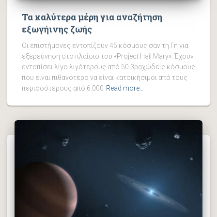
Τα καλύτερα μέρη για αναζήτηση
εξωγήινης ζωής
Οι επιστήμονες εντοπίζουν 45 κόσμους σαν τη Γη για
εξερεύνηση στο πλαίσιο του «Project Hail Mary». Έχουν
εντοπίσει λίγο λιγότερους από 50 βραχώδεις κόσμους
που είναι πιθανότερο να είναι κατοικήσιμοι από τους
περισσότερους από 6.000
Read more…