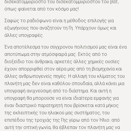
δισεκατομμυριοστό του δισεκατομμυριοστού του βατ,
όπως φαίνεται από τον κόσμο μας!
Σαφώς το ραδιόφωνο είναι η μέθοδος επιλογής για
εξωγήινους που αναζητούν τη Γη. Υπάρχουν όμως και
άλλες υπογραφές.
Ένα αποτέλεσμα του σύγχρονου πολιτισμού μας είναι ένα
αποτύπωμα στην ατμόσφαιρά μας. Εκτός από το
διοξείδιο του άνθρακα, αρκετές άλλες χημικές ουσίες
έχουν απορριφθεί στον αέρα μας από τη βιομηχανία και
άλλες ανθρωπογενείς πηγές. Η αλλαγή του κλίματος του
πλανήτη μας δεν είναι καθόλου σπουδαία, αλλά κάνει μια
υπογραφή ανιχνεύσιμη από το διάστημα. Και αυτή η
υπογραφή θα μπορούσε να είναι ιδιαίτερα εμφανής για
έναν διαστρικό παρατηρητή που βρίσκεται κατά μήκος
της εκλειπτικής του ηλιακού μας συστήματος, του
επιπέδου της τροχιάς της Γης γύρω από τον Ήλιο: από
αυτή την οπτική γωνία, θα έβλεπαν τον πλανήτη μας να