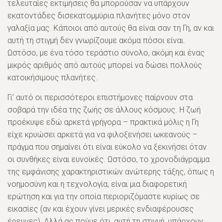
τελευταίες εκτιμήσεις θα μπορούσαν να υπάρχουν
εκατοντάδες δισεκατομμύρια πλανήτες μόνο στον
γαλαξία μας. Κάποιοι από αυτούς θα είναι σαν τη Γη, αν και
αυτή τη στιγμή δεν γνωρίζουμε ακόμα πόσοι είναι.
Ωστόσο, με ένα τόσο τεράστιο σύνολο, ακόμη και ένας
μικρός αριθμός από αυτούς μπορεί να δώσει πολλούς
κατοικήσιμους πλανήτες.
Γι’ αυτό οι περισσότεροι επιστήμονες παίρνουν στα
σοβαρά την ιδέα της ζωής σε άλλους κόσμους. Η ζωή
προέκυψε εδώ αρκετά γρήγορα – πρακτικά μόλις η Γη
είχε κρυώσει αρκετά για να φιλοξενήσει ωκεανούς –
πράγμα που σημαίνει ότι είναι εύκολο να ξεκινήσει όταν
οι συνθήκες είναι ευνοϊκές. Ωστόσο, το χρονοδιάγραμμα
της εμφάνισης χαρακτηριστικών ανώτερης τάξης, όπως η
νοημοσύνη και η τεχνολογία, είναι μια διαφορετική
ερώτηση και για την οποία περιοριζόμαστε κυρίως σε
εικασίες (αν και έχουν γίνει μερικές ενδιαφέρουσες
έρευνες). Αλλά ας πούμε ότι, αυτή τη στιγμή, υπάρχουν