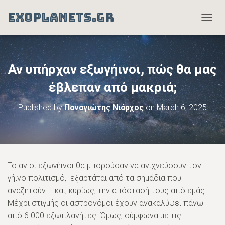
EXOPLANETS.GR
T
O
G
G
L
Αν υπήρχαν εξωγήινοι, πώς θα μας
E
N
έβλεπαν από μακριά;
A
V
Published by
Παναγιώτης Νιάρχος
on
March 6, 2025
I
G
A
T
I
O
Το αν οι εξωγήινοι θα μπορούσαν να ανιχνεύσουν τον
N
γήινο πολιτισμό, εξαρτάται από τα σημάδια που
αναζητούν – και, κυρίως, την απόστασή τους από εμάς.
Μέχρι στιγμής οι αστρονόμοι έχουν ανακαλύψει πάνω
από 6.000 εξωπλανήτες. Όμως, σύμφωνα με τις