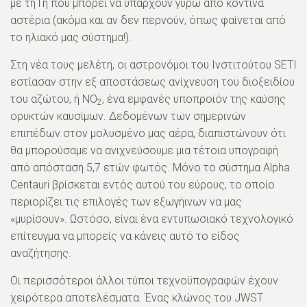
με τη Γη που μπορεί να υπάρχουν γύρω από κοντινά
αστέρια (ακόμα και αν δεν περνούν, όπως φαίνεται από
το ηλιακό μας σύστημα!).
Στη νέα τους μελέτη, οι αστρονόμοι του Ινστιτούτου SETI
εστίασαν στην εξ αποστάσεως ανίχνευση του διοξειδίου
του αζώτου, ή NO
, ένα εμφανές υποπροϊόν της καύσης
2
ορυκτών καυσίμων. Δεδομένων των σημερινών
επιπέδων στον μολυσμένο μας αέρα, διαπιστώνουν ότι
θα μπορούσαμε να ανιχνεύσουμε μια τέτοια υπογραφή
από απόσταση 5,7 ετών φωτός. Μόνο το σύστημα Alpha
Centauri βρίσκεται εντός αυτού του εύρους, το οποίο
περιορίζει τις επιλογές των εξωγήινων να μας
«μυρίσουν». Ωστόσο, είναι ένα εντυπωσιακό τεχνολογικό
επίτευγμα να μπορείς να κάνεις αυτό το είδος
αναζήτησης.
Οι περισσότεροι άλλοι τύποι τεχνοϋπογραφών έχουν
χειρότερα αποτελέσματα. Ένας κλώνος του JWST