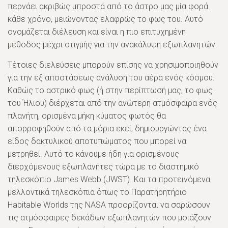
περνάει ακριβώς μπροστά από το άστρο μας μία φορά
κάθε χρόνο, μειώνοντας ελαφρώς το φως του. Αυτό
ονομάζεται διέλευση και είναι η πιο επιτυχημένη
μέθοδος μέχρι στιγμής για την ανακάλυψη εξωπλανητών.
Τέτοιες διελεύσεις μπορούν επίσης να χρησιμοποιηθούν
για την εξ αποστάσεως ανάλυση του αέρα ενός κόσμου.
Καθώς το αστρικό φως (ή στην περίπτωσή μας, το φως
του Ήλιου) διέρχεται από την ανώτερη ατμόσφαιρα ενός
πλανήτη, ορισμένα μήκη κύματος φωτός θα
απορροφηθούν από τα μόρια εκεί, δημιουργώντας ένα
είδος δακτυλικού αποτυπώματος που μπορεί να
μετρηθεί. Αυτό το κάνουμε ήδη για ορισμένους
διερχόμενους εξωπλανήτες τώρα με το διαστημικό
τηλεσκόπιο James Webb (JWST). Και τα προτεινόμενα
μελλοντικά τηλεσκόπια όπως το Παρατηρητήριο
Habitable Worlds της NASA προορίζονται να σαρώσουν
τις ατμόσφαιρες δεκάδων εξωπλανητών που μοιάζουν