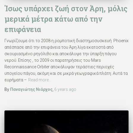
Ίσως υπάρχει ζωή στον Άρη, μόλις
μερικά μέτρα κάτω από την
επιφάνεια
Γνωρίζουμε ότι το 2008 η ρομποτική διαστημοσυσκευή Phoenix
απέσπασε από την επιφάνεια του Άρη λίγα εκατοστά από
σκουριασμένο ρηγόλιθο και αποκάλυψε την ύπαρξη πάγου
νερού. Επίσης , το 2009 οι παρατηρήσεις του Mars
Reconnaissance Orbiter αποκάλυψαν τεράστιες περιοχές
υπογείου πάγου, ακόμη και σε μικρά γεωγραφικά πλάτη. Αυτά τα
ευρήματα –
Read more…
By
Παναγιώτης Νιάρχος
,
6 years
ago