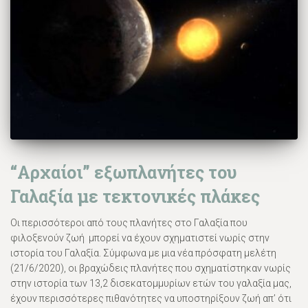
“Αρχαίοι” εξωπλανήτες του
Γαλαξία με τεκτονικές πλάκες
Οι περισσότεροι από τους πλανήτες στο Γαλαξία που
φιλοξενούν ζωή μπορεί να έχουν σχηματιστεί νωρίς στην
ιστορία του Γαλαξία. Σύμφωνα με μια νέα πρόσφατη μελέτη
(21/6/2020), οι βραχώδεις πλανήτες που σχηματίστηκαν νωρίς
στην ιστορία των 13,2 δισεκατομμυρίων ετών του γαλαξία μας,
έχουν περισσότερες πιθανότητες να υποστηρίξουν ζωή απ’ ότι