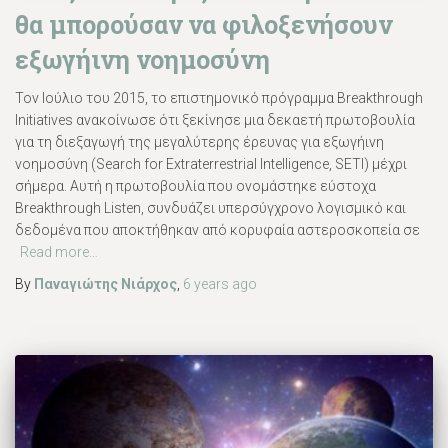
θα μπορούσαν να φιλοξενήσουν
εξωγήινη νοημοσύνη
Τον Ιούλιο του 2015, το επιστημονικό πρόγραμμα Breakthrough
Initiatives ανακοίνωσε ότι ξεκίνησε μια δεκαετή πρωτοβουλία
για τη διεξαγωγή της μεγαλύτερης έρευνας για εξωγήινη
νοημοσύνη (Search for Extraterrestrial Intelligence, SETI) μέχρι
σήμερα. Αυτή η πρωτοβουλία που ονομάστηκε εύστοχα
Breakthrough Listen, συνδυάζει υπερσύγχρονο λογισμικό και
δεδομένα που αποκτήθηκαν από κορυφαία αστεροσκοπεία σε
Read more…
By
Παναγιώτης Νιάρχος
,
6 years
ago