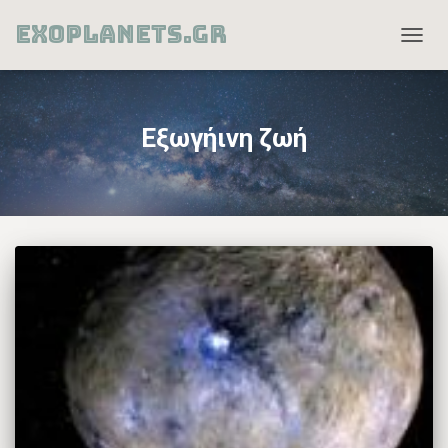
EXOPLANETS.GR
TOGG
NAVIG
Εξωγήινη ζωή