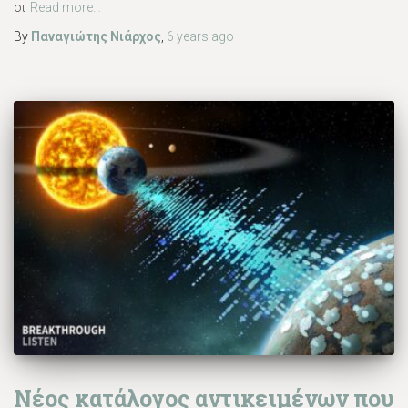
οι
Read more…
By
Παναγιώτης Νιάρχος
,
6 years
ago
Νέος κατάλογος αντικειμένων που