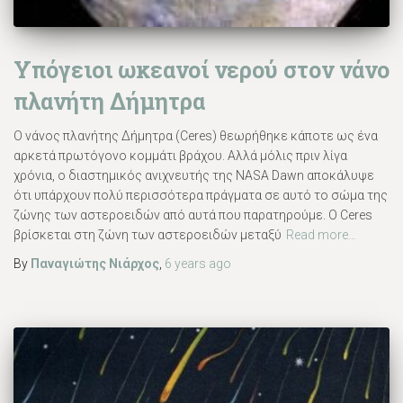
Υπόγειοι ωκεανοί νερού στον νάνο
πλανήτη Δήμητρα
Ο νάνος πλανήτης Δήμητρα (Ceres) θεωρήθηκε κάποτε ως ένα
αρκετά πρωτόγονο κομμάτι βράχου. Αλλά μόλις πριν λίγα
χρόνια, ο διαστημικός ανιχνευτής της NASA Dawn αποκάλυψε
ότι υπάρχουν πολύ περισσότερα πράγματα σε αυτό το σώμα της
ζώνης των αστεροειδών από αυτά που παρατηρούμε. Ο Ceres
βρίσκεται στη ζώνη των αστεροειδών μεταξύ
Read more…
By
Παναγιώτης Νιάρχος
,
6 years
ago