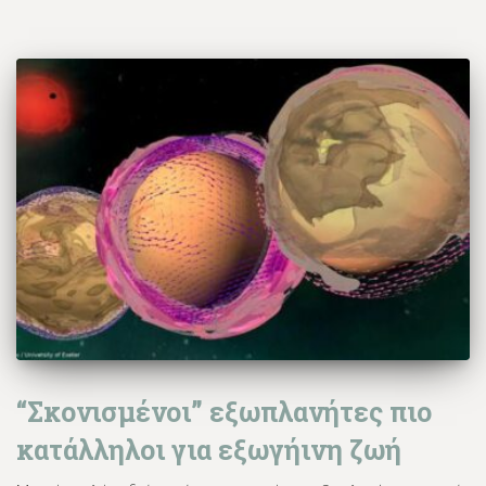
“Σκονισμένοι” εξωπλανήτες πιο
κατάλληλοι για εξωγήινη ζωή