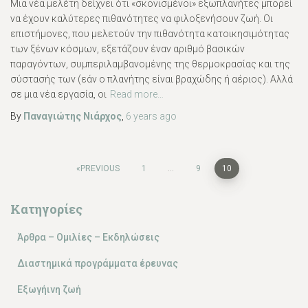
Μια νέα μελέτη δείχνει ότι «σκονισμένοι» εξωπλανήτες μπορεί
να έχουν καλύτερες πιθανότητες να φιλοξενήσουν ζωή. Οι
επιστήμονες, που μελετούν την πιθανότητα κατοικησιμότητας
των ξένων κόσμων, εξετάζουν έναν αριθμό βασικών
παραγόντων, συμπεριλαμβανομένης της θερμοκρασίας και της
σύστασής των (εάν ο πλανήτης είναι βραχώδης ή αέριος). Αλλά
σε μια νέα εργασία, οι
Read more…
By
Παναγιώτης Νιάρχος
,
6 years
ago
Posts
PREVIOUS
1
…
9
10
pagination
Κατηγορίες
Άρθρα – Ομιλίες – Εκδηλώσεις
Διαστημικά προγράμματα έρευνας
Εξωγήινη ζωή