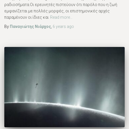
ραδιοσήματα.Οι ερευνητές πιστεύουν ότι παρόλο που η ζωή
εμφανίζεται με πολλές μορφές, οι επιστημονικές αρχές
παραμένουν οι ίδιες και
Read more…
By
Παναγιώτης Νιάρχος
,
6 years
ago