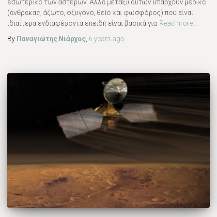
εσωτερικό των αστέρων. Αλλά μεταξύ αυτών υπάρχουν μερικά
(άνθρακας, άζωτο, οξυγόνο, θείο και φωσφόρος) που είναι
ιδιαίτερα ενδιαφέροντα επειδή είναι βασικά για
Read more…
By
Παναγιώτης Νιάρχος
,
6 years
ago