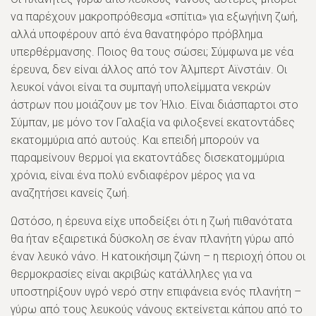
να παρέχουν μακροπρόθεσμα «σπίτια» για εξωγήινη ζωή,
αλλά υποφέρουν από ένα θανατηφόρο πρόβλημα
υπερθέρμανσης. Ποιος θα τους σώσει; Σύμφωνα με νέα
έρευνα, δεν είναι άλλος από τον Άλμπερτ Αϊνστάιν. Οι
λευκοί νάνοι είναι τα συμπαγή υπολείμματα νεκρών
άστρων που μοιάζουν με τον Ήλιο. Είναι διάσπαρτοι στο
Σύμπαν, με μόνο τον Γαλαξία να φιλοξενεί εκατοντάδες
εκατομμύρια από αυτούς. Και επειδή μπορούν να
παραμείνουν θερμοί για εκατοντάδες δισεκατομμύρια
χρόνια, είναι ένα πολύ ενδιαφέρον μέρος για να
αναζητήσει κανείς ζωή.
Ωστόσο, η έρευνα είχε υποδείξει ότι η ζωή πιθανότατα
θα ήταν εξαιρετικά δύσκολη σε έναν πλανήτη γύρω από
έναν λευκό νάνο. Η κατοικήσιμη ζώνη – η περιοχή όπου οι
θερμοκρασίες είναι ακριβώς κατάλληλες για να
υποστηρίξουν υγρό νερό στην επιφάνεια ενός πλανήτη –
γύρω από τους λευκούς νάνους εκτείνεται κάπου από το