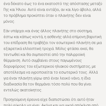
ένα δέκατο έως το ένα εκατοστό της απόστασης μεταξύ
Γης και Ήλιου. Αυτό είναι εντάξει, αν και λίγο άβολο, αλλά
το πρόβλημα προκύπτει όταν ο πλανήτης δεν είναι
μόνος.
Εάν υπάρχει και ένας άλλος πλανήτης στο σύστημα,
έστω και κάπως κοντά, η ασθενής αλλά επίμονη βαρυτική
του επίδραση θα τραβήξει τον εσωτερικό πλανήτη σε μια
εξαιρετικά ελλειπτική τροχιά. Μόλις φτάσει εκεί, θα
τεντωθεί και θα συμπιεστεί από την παλιρροϊκή
θέρμανση. Αυτό συμβαίνει στους παγωμένους
δορυφόρους του εξωτερικού ηλιακού συστήματος, με
αποτέλεσμα να υγροποιείται το εσωτερικό τους. Αλλά
για έναν πλανήτη γύρω από έναν λευκό νάνο, η ίδια
διαδικασία θα τον θερμάνει τόσο πολύ που θα γίνει
εντελώς ακατοίκητος.
Προηγούμενη έρευνα είχε διαπιστώσει ότι αυτό ήταν
πολύ εύκολο να γίνει. Ακόμα και μια μικρή απόκλιση από