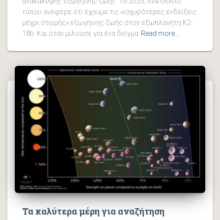
ανακάλυψης εξωγήινης ζωής. Το 2025, ένα δελτίο
τύπου ανέφερε ότι έχουμε τις «ισχυρότερες ενδείξεις
μέχρι στιγμής» εξωγήινης ζωής στον εξωπλανήτη K2-
18b. Και όταν μιλούσε για ένα δείγμα
Read more…
Τα καλύτερα μέρη για αναζήτηση