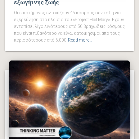
εξωγήινης ζωής
Οι επιστήμονες εντοπίζουν 45 κόσμους σαν τη Γη για
εξερεύνηση στο πλαίσιο του «Project Hail Mary». Έχουν
εντοπίσει λίγο λιγότερους από 50 βραχώδεις κόσμους
που είναι πιθανότερο να είναι κατοικήσιμοι από τους
περισσότερους από 6.000
Read more…