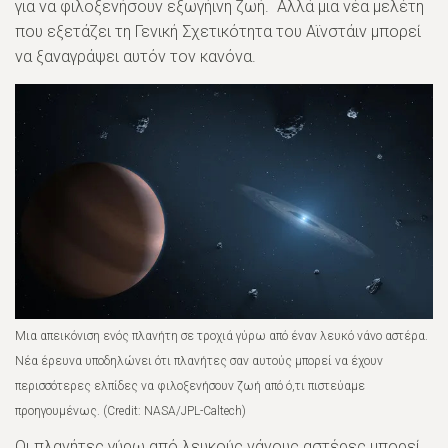
για να φιλοξενήσουν εξωγήινη ζωή. Αλλά μια νέα μελέτη
που εξετάζει τη Γενική Σχετικότητα του Αϊνστάιν μπορεί
να ξαναγράψει αυτόν τον κανόνα.
Μια απεικόνιση ενός πλανήτη σε τροχιά γύρω από έναν λευκό νάνο αστέρα.
Νέα έρευνα υποδηλώνει ότι πλανήτες σαν αυτούς μπορεί να έχουν
περισσότερες ελπίδες να φιλοξενήσουν ζωή από ό,τι πιστεύαμε
προηγουμένως. (Credit: NASA/JPL-Caltech)
Οι πλανήτες γύρω από λευκούς νάνους αστέρες μπορεί