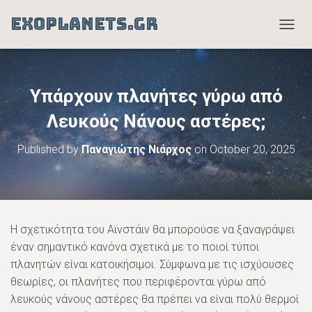
EXOPLANETS.GR
T
O
G
G
L
Υπάρχουν πλανήτες γύρω από
E
N
Λευκούς Νάνους αστέρες;
A
V
Published by
Παναγιώτης Νιάρχος
on
October 20, 2025
I
G
A
T
I
O
Η σχετικότητα του Αϊνστάιν θα μπορούσε να ξαναγράψει
N
έναν σημαντικό κανόνα σχετικά με το ποιοί τύποι
πλανητών είναι κατοικήσιμοι. Σύμφωνα με τις ισχύουσες
θεωρίες, οι πλανήτες που περιφέρονται γύρω από
λευκούς νάνους αστέρες θα πρέπει να είναι πολύ θερμοί