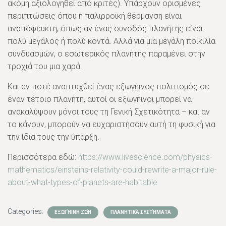
ακόμη αξιολογηθεί από κριτές). Υπάρχουν ορισμένες
περιπτώσεις όπου η παλιρροϊκή θέρμανση είναι
αναπόφευκτη, όπως αν ένας συνοδός πλανήτης είναι
πολύ μεγάλος ή πολύ κοντά. Αλλά για μια μεγάλη ποικιλία
συνδυασμών, ο εσωτερικός πλανήτης παραμένει στην
τροχιά του μια χαρά.
Και αν ποτέ αναπτυχθεί ένας εξωγήινος πολιτισμός σε
έναν τέτοιο πλανήτη, αυτοί οι εξωγήινοι μπορεί να
ανακαλύψουν μόνοι τους τη Γενική Σχετικότητα – και αν
το κάνουν, μπορούν να ευχαριστήσουν αυτή τη φυσική για
την ίδια τους την ύπαρξη.
Περισσότερα εδώ:
https://www.livescience.com/physics-
mathematics/einsteins-relativity-could-rewrite-a-major-rule-
about-what-types-of-planets-are-habitable
Categories:
ΕΞΩΓΉΙΝΗ ΖΩΉ
ΠΛΑΝΗΤΙΚΆ ΣΥΣΤΉΜΑΤΑ