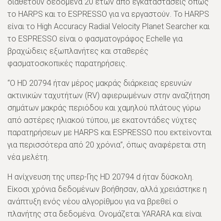
διαθέτουν δεδομένα 20 ετών από εγκαταστάσεις όπως
το HARPS και το ESPRESSO για να εργαστούν. Το HARPS
είναι το High Accuracy Radial Velocity Planet Searcher και
το ESPRESSO είναι ο φασματογράφος Echelle για
βραχώδεις εξωπλανήτες και σταθερές
φασματοσκοπικές παρατηρήσεις.
“Ο HD 20794 ήταν μέρος μακράς διάρκειας ερευνών
ακτινικών ταχυτήτων (RV) αφιερωμένων στην αναζήτηση
σημάτων μακράς περιόδου και χαμηλού πλάτους γύρω
από αστέρες ηλιακού τύπου, με εκατοντάδες νύχτες
παρατηρήσεων με HARPS και ESPRESSO που εκτείνονται
για περισσότερα από 20 χρόνια”, όπως αναφέρεται στη
νέα μελέτη.
Η ανίχνευση της υπερ-Γης HD 20794 d ήταν δύσκολη.
Είκοσι χρόνια δεδομένων βοήθησαν, αλλά χρειάστηκε η
ανάπτυξη ενός νέου αλγορίθμου για να βρεθεί ο
πλανήτης στα δεδομένα. Ονομάζεται YARARA και είναι