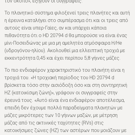
τον σκοπό», εξηγούν οι συγγραφείς.
Το πλανητικό σύστημα φιλοξενεί τρεις πλανήτες και αυτή
η έρευνα καταλήγει στο συμπέρασμα ότι και οι τρεις από
αυτούς είναι υπερ-Γαίες, αν και υπάρχει κάποια
πιθανότητα ότι ο HD 20794 d θα μπορούσε να είναι ένας
μίνι-Ποσειδώνας με μια μη αμελητέα ατμόσφαιρα H/He
(υδρογόνου-ηλίου). Ακολουθεί μια ελλειπτική τροχιά με
εκκεντρότητα 0,45 και έχει περίπου 5,8 γήινες μάζες.
Το πιο ενδιαφέρον χαρακτηριστικό του πλανήτη είναι η
τροχιά του. «Η τροχιακή περίοδος του HD 20794 d
βρίσκεται τόσο στην αισιόδοξη όσο και στη συντηρητική
HZ (κατοικίσιμη ζώνη)», γράφουν οι συγγραφείς στην
έρευνά τους. «Αυτό είναι ένα ενδιαφέρον αποτέλεσμα,
επειδή δεν έχουμε πολλά παραδείγματα πλανητών με
μάζες μικρότερες των 10 γήινων μαζών, με μέτρηση
μάζας από τις ακτινικές ταχύτητες (RVs) στις
κατοικήσιμες ζώνες (HZ) των αστέρων που μοιάζουν με