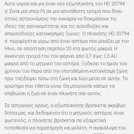
Αυτό ισχύει και για έναν νέο εξωπλανήτη, τον HD 20794
d. Είναι μια υπερ-Γη σε μια ασυνήθιστη τροχιά που δίνει
στους αστρονόμους την ευκαιρία να δοκιμάσουν τις
ιδέες της κατοικιμότητας και τις αισιόδοξες και
απαισιόδοξες κατοικήσιμες ζώνες. Ο πλανήτης HD 20794
d περιφέρεται γύρω από έναν αστέρα που μοιάζει με τον
Ήλιο, σε απόσταση περίπου 20 έτη φωτός μακριά. Η
έκκεντρη τροχιά του τον φέρνει από 0,7 έως 1,5 AU
μακριά από το μητρικό του αστέρα. Ξοδεύει το ήμισυ του
χρόνου του πέρα ​​από την υποτιθέμενη κατοικήσιμη ζώνη
πριν ταξιδέψει πίσω στη ζώνη και λίγο μέσα σε αυτήν. Το
ερώτημα που τίθεται είναι: Θα μπορούσε κάπως να
επιβιώσει η ζωή σε έναν πλανήτη σαν αυτόν;
Σε αστρικούς όρους, ο εξωπλανήτης βρίσκεται ακριβώς
δίπλα μας, και δεδομένου ότι ο μητρικός αστέρας είναι
φωτεινός, ο πλανήτης βρίσκεται σε εξαιρετική
τοποθεσία για παρατήρηση και μελέτη. Η ανακάλυψη του