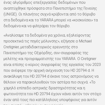
ένας αλγόριθμος επεξεργασίας δεδομένων που
αναπτύχθηκε πρόσφατα στο Πανεπιστήμιο της Γενεύης
(UNIGE). Οι πλανήτες συχνά κρύβονται από το θόρυβο
στα δεδομένα και το YARARA μπορεί να «κοσκινίσει» τα
δεδομένα και να φιλτράρει τον θόρυβο.
«Αναλύσαμε τα δεδομένα για χρόνια, εξαλείφοντας
προσεκτικά τις πηγές μόλυνσης», εξήγησε ο Michael
Cretignier, μεταδιδακτορικός ερευνητής στο
Πανεπιστήμιο της Οξφόρδης, συν-συγγραφέας της
μελέτης και προγραμματιστής του YARARA. Ο Cretignier
είναι επίσης ο κύριος συγγραφέας της εργασίας του 2023
που ανέφερε την αρχική ανίχνευση του HD 20794 d. Η
ανακάλυψη του HD 20794 d έκανε τους αστρονόμους να
θέλουν να παρακολουθούν τον αστέρα πιο συχνά. «Το
χαμηλό επίπεδο αστρικής δραστηριότητας και η
φωτεινότητα του HD 20794 έχουν κάνει αυτόν τον στόχο
έναν από τους πιο κατάλληλους υποψήφιους για αυτόν