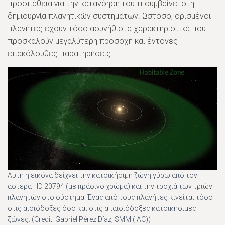
προσπάθεια για την κατανόηση του τι συμβαίνει στη
δημιουργία πλανητικών συστημάτων. Ωστόσο, ορισμένοι
πλανήτες έχουν τόσο ασυνήθιστα χαρακτηριστικά που
προσκαλούν μεγαλύτερη προσοχή και έντονες
επακόλουθες παρατηρήσεις.
Αυτή η εικόνα δείχνει την κατοικήσιμη ζώνη γύρω από τον
αστέρα HD 20794 (με πράσινο χρώμα) και την τροχιά των τριών
πλανητών στο σύστημα. Ένας από τους πλανήτες κινείται τόσο
στις αισιόδοξες όσο και στις απαισιόδοξες κατοικήσιμες
ζώνες. (Credit: Gabriel Pérez Díaz, SMM (IAC))