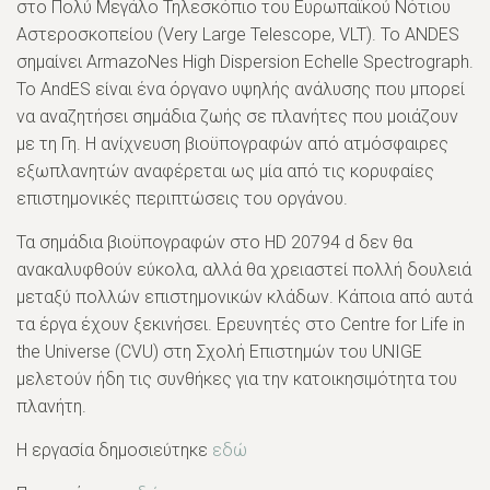
στο Πολύ Μεγάλο Τηλεσκόπιο του Ευρωπαϊκού Νότιου
Αστεροσκοπείου (Very Large Telescope, VLT). Το ANDES
σημαίνει ArmazoNes High Dispersion Echelle Spectrograph.
Το AndES είναι ένα όργανο υψηλής ανάλυσης που μπορεί
να αναζητήσει σημάδια ζωής σε πλανήτες που μοιάζουν
με τη Γη. Η ανίχνευση βιοϋπογραφών από ατμόσφαιρες
εξωπλανητών αναφέρεται ως μία από τις κορυφαίες
επιστημονικές περιπτώσεις του οργάνου.
Τα σημάδια βιοϋπογραφών στο HD 20794 d δεν θα
ανακαλυφθούν εύκολα, αλλά θα χρειαστεί πολλή δουλειά
μεταξύ πολλών επιστημονικών κλάδων. Κάποια από αυτά
τα έργα έχουν ξεκινήσει. Ερευνητές στο Centre for Life in
the Universe (CVU) στη Σχολή Επιστημών του UNIGE
μελετούν ήδη τις συνθήκες για την κατοικησιμότητα του
πλανήτη.
Η εργασία δημοσιεύτηκε
εδώ