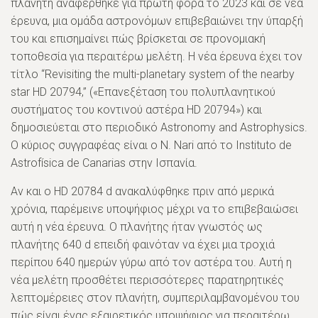
πλανήτη αναφέρθηκε για πρώτη φορά το 2023 και σε νέα
έρευνα, μια ομάδα αστρονόμων επιβεβαιώνει την ύπαρξή
του και επισημαίνει πώς βρίσκεται σε προνομιακή
τοποθεσία για περαιτέρω μελέτη. Η νέα έρευνα έχει τον
τίτλο “Revisiting the multi-planetary system of the nearby
star HD 20794,” («Επανεξέταση του πολυπλανητικού
συστήματος του κοντινού αστέρα HD 20794») και
δημοσιεύεται στο περιοδικό Astronomy and Astrophysics.
Ο κύριος συγγραφέας είναι ο N. Nari από το Instituto de
Astrofísica de Canarias στην Ισπανία.
Αν και ο HD 20784 d ανακαλύφθηκε πριν από μερικά
χρόνια, παρέμεινε υποψήφιος μέχρι να το επιβεβαιώσει
αυτή η νέα έρευνα. Ο πλανήτης ήταν γνωστός ως
πλανήτης 640 d επειδή φαινόταν να έχει μια τροχιά
περίπου 640 ημερών γύρω από τον αστέρα του. Αυτή η
νέα μελέτη προσθέτει περισσότερες παρατηρητικές
λεπτομέρειες στον πλανήτη, συμπεριλαμβανομένου του
πώς είναι ένας εξαιρετικός υποψήφιος για περαιτέρω