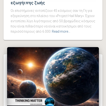
εξωγήινης ζωής
Οι επιστήμονες εντοπίζουν 45 κόσμους σαν τη Γη για
εξερεύνηση στο πλαίσιο του «Project Hail Mary». Έχουν
εντοπίσει λίγο λιγότερους από 50 βραχώδεις κόσμους
που είναι πιθανότερο να είναι κατοικήσιμοι από τους
περισσότερους από 6.000
Read more…