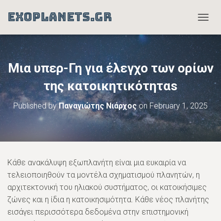
EXOPLANETS.GR
T
O
G
G
L
Μια υπερ-Γη για έλεγχο των ορίων
E
N
της κατοικητικότηταs
A
V
Published by
Παναγιώτης Νιάρχος
on
February 1, 2025
I
G
A
T
I
O
Κάθε ανακάλυψη εξωπλανήτη είναι μια ευκαιρία να
N
τελειοποιηθούν τα μοντέλα σχηματισμού πλανητών, η
αρχιτεκτονική του ηλιακού συστήματος, οι κατοικήσιμες
ζώνες και η ίδια η κατοικησιμότητα. Κάθε νέος πλανήτης
εισάγει περισσότερα δεδομένα στην επιστημονική