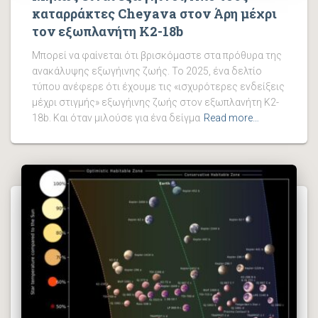
καταρράκτες Cheyava στον Άρη μέχρι
τον εξωπλανήτη K2-18b
Μπορεί να φαίνεται ότι βρισκόμαστε στα πρόθυρα της
ανακάλυψης εξωγήινης ζωής. Το 2025, ένα δελτίο
τύπου ανέφερε ότι έχουμε τις «ισχυρότερες ενδείξεις
μέχρι στιγμής» εξωγήινης ζωής στον εξωπλανήτη K2-
18b. Και όταν μιλούσε για ένα δείγμα
Read more…