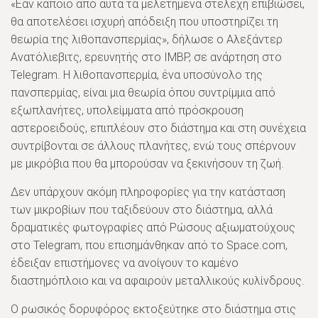
«Εάν κάποιο από αυτά τα μελετημένα στελέχη επιβιώσει,
θα αποτελέσει ισχυρή απόδειξη που υποστηρίζει τη
θεωρία της λιθοπανσπερμίας», δήλωσε ο Αλεξάντερ
Ανατόλιεβιτς, ερευνητής στο IMBP, σε ανάρτηση στο
Telegram. Η λιθοπανσπερμία, ένα υποσύνολο της
πανσπερμίας, είναι μια θεωρία όπου συντρίμμια από
εξωπλανήτες, υπολείμματα από πρόσκρουση
αστεροειδούς, επιπλέουν στο διάστημα και στη συνέχεια
συντρίβονται σε άλλους πλανήτες, ενώ τους σπέρνουν
με μικρόβια που θα μπορούσαν να ξεκινήσουν τη ζωή.
Δεν υπάρχουν ακόμη πληροφορίες για την κατάσταση
των μικροβίων που ταξιδεύουν στο διάστημα, αλλά
δραματικές φωτογραφίες από Ρώσους αξιωματούχους
στο Telegram, που επισημάνθηκαν από το Space.com,
έδειξαν επιστήμονες να ανοίγουν το καμένο
διαστημόπλοιο και να αφαιρούν μεταλλικούς κυλίνδρους.
Ο ρωσικός δορυφόρος εκτοξεύτηκε στο διάστημα στις