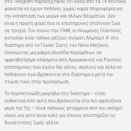
στο Telegram παραδέχτηκαν ότι δέκα από τα 74 ποντίκια
φαίνεται να έχουν πεθάνει, χωρίς καμία πληροφορία για
την κατάσταση των μυγών και άλλων δειγμάτων. Δεν
είναι η πρώτη φορά που οι επιστήμονες στέλνουν ζώα
σε τροχιά. Τον Ιούνιο του 1948, οι Ηνωμένες Πολιτείες
έστειλαν έναν πίθηκο ρέζους ονόματι Άλμπερτ Α’ στο
διάστημα από το Γουάιτ Σαντς του Νέου Μεξικού,
ξεκινώντας μια μακρά αλυσίδα πειραμάτων σε
αμφισβητήσιμα πλάσματα από Αμερικανούς και Ρώσους
επιστήμονες που έχουν δει γάτες, σκύλους και άλλα να
πεθαίνουν ενώ βρίσκονται στο διάστημα ή μετά την
πτώση τους στην προσγείωση.
Τα περιπετειώδη μικρόβια στο διάστημα – τόσο
ανθεκτικά όσο αυτά που βρίσκονται στα πιο αφιλόξενα
μέρη της Γης – είναι πιθανώς φτιαγμένα από πιο σκληρό
υλικό, και αυτό είναι καλό για όποιον υποστηρίζει τις
δυνατότητες ζωής αλλού.