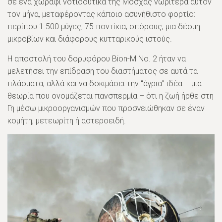
σε ένα χωράφι νοτιοδυτικά της Μόσχας νωρίτερα αυτόν
τον μήνα, μεταφέροντας κάποιο ασυνήθιστο φορτίο:
περίπου 1.500 μύγες, 75 ποντίκια, σπόρους, μια δέσμη
μικροβίων και διάφορους κυτταρικούς ιστούς.
Η αποστολή του δορυφόρου Bion-M Νο. 2 ήταν να
μελετήσει την επίδραση του διαστήματος σε αυτά τα
πλάσματα, αλλά και να δοκιμάσει την “άγρια” ​​ιδέα – μια
θεωρία που ονομάζεται πανσπερμία – ότι η ζωή ήρθε στη
Γη μέσω μικροοργανισμών που προσγειώθηκαν σε έναν
κομήτη, μετεωρίτη ή αστεροειδή.