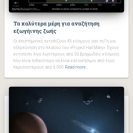
Τα καλύτερα μέρη για αναζήτηση
εξωγήινης ζωής
Οι επιστήμονες εντοπίζουν 45 κόσμους σαν τη Γη για
εξερεύνηση στο πλαίσιο του «Project Hail Mary». Έχουν
εντοπίσει λίγο λιγότερους από 50 βραχώδεις κόσμους
που είναι πιθανότερο να είναι κατοικήσιμοι από τους
περισσότερους από 6.000
Read more…