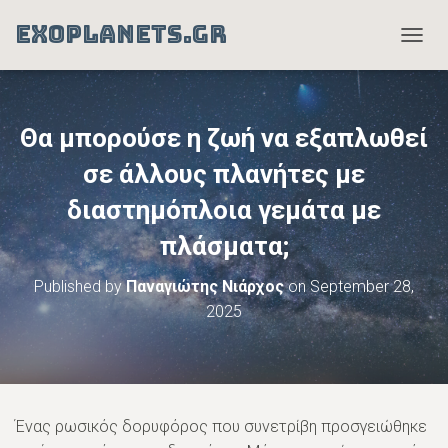
EXOPLANETS.GR
T
O
G
G
L
Θα μπορούσε η ζωή να εξαπλωθεί
E
N
σε άλλους πλανήτες με
A
διαστημόπλοια γεμάτα με
V
I
πλάσματα;
G
A
T
Published by
Παναγιώτης Νιάρχος
on
September 28,
I
2025
O
N
Ένας ρωσικός δορυφόρος που συνετρίβη προσγειώθηκε