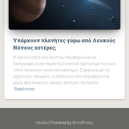
Υπάρχουν πλανήτες γύρω από Λευκούς
Νάνους αστέρες;
Η σχετικότητα του Αϊνστάιν θα μπορούσε να
ξαναγράψει έναν σημαντικό κανόνα σχετικά με το ποιοί
τύποι πλανητών είναι κατοικήσιμοι. Σύμφωνα με τις
ισχύουσες θεωρίες, οι πλανήτες που περιφέρονται
γύρω από λευκούς νάνους αστέρες θα πρέπει
Read more…
Hestia
| Powered by
WordPress